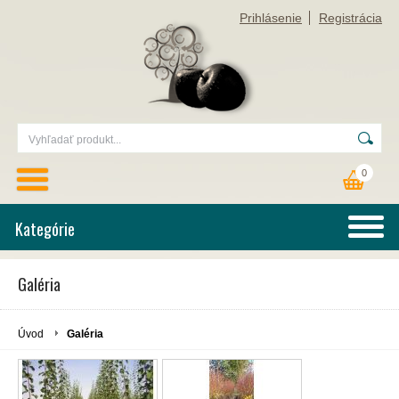
Prihlásenie
Registrácia
0
Kategórie
Galéria
Úvod
Galéria