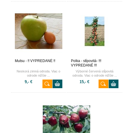
Mutsu - !! VYPREDANÉ !!
Polka - stĺpovitá- !!!
VYPREDANÉ !!!
Neskorá zimná odroda. Viac o
Výborné červená stĺpovitá
odrode nižšie ...
odroda. Viac o odrode nižšie ...
9,- €
15,- €