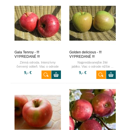
Gala Tenroy - !!!
Golden delicious - !!!
VYPREDANÉ !!!
VYPREDANÉ !!!
Zimná odroda. Intenzívny
Najpredávanejšie žlté
červený odtieň. Viac o odrode
jablko. Viac o odrode nižšie ...
nižšie ...
9,- €
9,- €