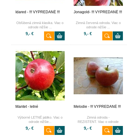
Idared - !!! VYPREDANÉ !!!
Jonagold- !!! VYPREDANÉ !!!
Obľúbená zimná klasika. Viac o
Zimná červená odroda. Viac o
odrode nižšie ...
odrode nižšie ...
9,- €
9,- €
Mantet - letné
Melodie - !!! VYPREDANÉ !!!
Výborné LETNÉ jablko. Viac o
Zimná odroda -
odrode nižšie...
REZISTENT. Viac o odrode
nižšie ...
9,- €
9,- €