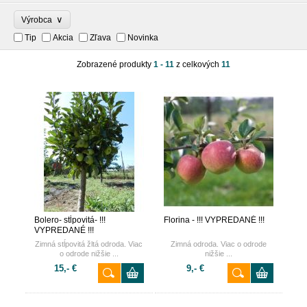
∨
Výrobca
Tip
Akcia
Zľava
Novinka
Zobrazené produkty
1 - 11
z celkových
11
Bolero- stĺpovitá- !!!
Florina - !!! VYPREDANÉ !!!
VYPREDANÉ !!!
Zimná stĺpovitá žltá odroda. Viac
Zimná odroda. Viac o odrode
o odrode nižšie ...
nižšie ...
15,- €
9,- €